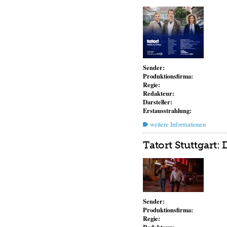
Sender:
Produktionsfirma:
Regie:
Redakteur:
Darsteller:
Erstausstrahlung:
weitere Informationen
Tatort Stuttgart
Sender:
Produktionsfirma:
Regie: