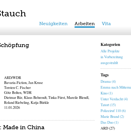
Stauch
Neuigkeiten
Arbeiten
Vita
Kategorien
 Schöpfung
Alle Projekte
in Vorbereitung
ausgestrahlt
Tags
ARD/WDR
Drama (4)
Bavaria-Fiction, Jan Kruse
Emma nach Mitterna
Torsten C. Fischer
Götz Bolten, WDR
Kino (1)
Dietmar Bär, Klaus Behrendt, Tinka Fürst, Mareile Blendl,
Unter Verdacht (4)
Roland Riebeling, Katja Bürkle
Tatort (15)
11.01.2026
Polizeiruf 110 (6)
Marie Brand (2)
Das Duo (1)
: Made in China
ARD (27)