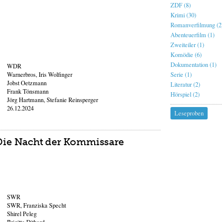
ZDF (8)
Krimi (30)
Romanverfilmung (2
Abenteuerfilm (1)
Zweiteiler (1)
Komödie (6)
Dokumentation (1)
WDR
Warnerbros, Iris Wolfinger
Serie (1)
Jobst Oetzmann
Literatur (2)
Frank Tönsmann
Hörspiel (2)
Jörg Hartmann, Stefanie Reinsperger
26.12.2024
Leseproben
: Die Nacht der Kommissare
SWR
SWR, Franziska Specht
Shirel Peleg