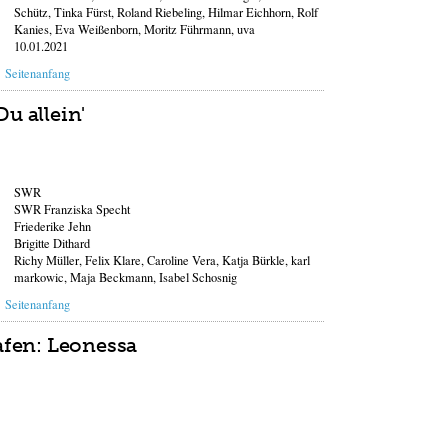
Schütz, Tinka Fürst, Roland Riebeling, Hilmar Eichhorn, Rolf
Kanies, Eva Weißenborn, Moritz Führmann, uva
10.01.2021
Seitenanfang
Du allein'
SWR
SWR Franziska Specht
Friederike Jehn
Brigitte Dithard
Richy Müller, Felix Klare, Caroline Vera, Katja Bürkle, karl
markowic, Maja Beckmann, Isabel Schosnig
Seitenanfang
afen: Leonessa