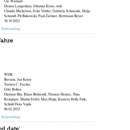
Ute Wieland
Denise Langenhan, Johanna Kraus, mdr
Claudia Michelsen, Felix Vörtler, Gabriela Schmeide, Helgi
Schmidt, Pit Bukowski, Paul Zichner, Herrmann Beyer
30.10.2022
Seitenanfang
Jahre
WDR
Bavaria, Jan Kruse
Torsten C. Fischer
Götz Bolten
Dietmar Bär, Klaus Behrendt, Thomas Heinze, Nina
Kronjäger, Martin Feifel, Max Hopp, Kamera Holly Fink,
Schnitt Dora Vajda
06.02.2022
Seitenanfang
nd date'