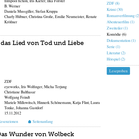
filmpool fiction, Iris Kiefer, Ilka Förster
ZDF (8)
B. Werner
Krimi (30)
Daniela Mussgiller, Stefan Kruppa
Romanverfilmung (2
Charly Hübner, Christina Große, Emilie Neumeister, Renate
Krößner
Abenteuerfilm (1)
Zweiteiler (1)
Komödie (6)
Dokumentation (1)
das Lied von Tod und Liebe
Serie (1)
Literatur (2)
Hörspiel (2)
Leseproben
ZDF
eyeworks, Iris Wolfinger, Micha Terjung
Christiane Balthasar
Wolfgang Feindt
Mariele Millowitsch, Hinnerk Schönemann, Katja Flint, Laura
Tonke, Johanna Gastdorf
15.11.2012
Resenzionen
Seitenanfang
 Das Wunder von Wolbeck