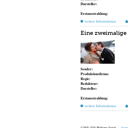
Darsteller:
Erstausstrahlung:
weitere Informationen
Eine zweimalige
Sender:
Produktionsfirma:
Regie:
Redakteur:
Darsteller:
Erstausstrahlung:
weitere Informationen
©2005–2026 Wolfgang Stauch
Impr