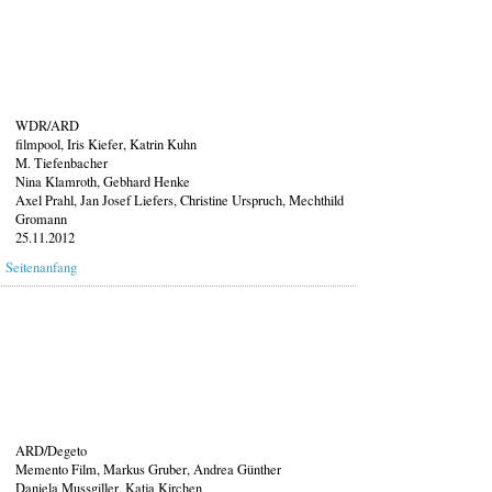
WDR/ARD
filmpool, Iris Kiefer, Katrin Kuhn
M. Tiefenbacher
Nina Klamroth, Gebhard Henke
Axel Prahl, Jan Josef Liefers, Christine Urspruch, Mechthild
Gromann
25.11.2012
Seitenanfang
ARD/Degeto
Memento Film, Markus Gruber, Andrea Günther
Daniela Mussgiller, Katja Kirchen