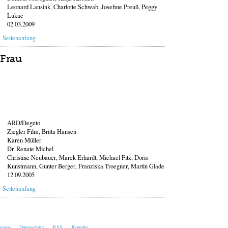
Leonard Lansink, Charlotte Schwab, Josefine Preuß, Peggy
Lukac
02.03.2009
Seitenanfang
 Frau
ARD/Degeto
Ziegler Film, Britta Hansen
Karen Müller
Dr. Renate Michel
Christine Neubauer, Marek Erhardt, Michael Fitz, Doris
Kunstmann, Gunter Berger, Franziska Troegner, Martin Glade
12.09.2005
Seitenanfang
essum
Datenschutz
RSS
Kontakt