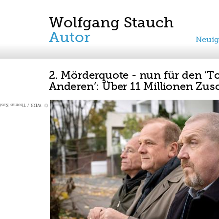
Wolfgang Stauch
Autor
Neuig
2. Mörderquote - nun für den ‘T
Anderen’: Über 11 Millionen Zus
© WDR / Thomas Kost