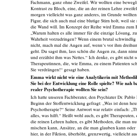
Fachmann, ganz ohne Zweifel. Wir wollten eine bewegli
Kontrast zu Bloch, eine, die an der reinen Lehre zweifel
morgen vielleicht was ganz anderes, im Grunde wollten
Figur, die sich auch mal eine blutige Stirn holt, weil s
die Wand will. Im Konzept der Reihe wird Emma zum Bei
„Warum halten es alle immer für die einzige Lösung, zu
Wahrheit vorzudringen? Wenn einem brutal schwindlig is
nicht, mach mal die Augen auf, wenn‘s vor ihm dreihun
geht. Du sagst ihm, lass schön die Augen zu, dann nim
und erzählst ihm was Nettes.“ Ich denke, es gibt nicht 
Therapeutinnen, die, wie Emma, zu einem Patienten s
Sie verdrängen!“ gesagt haben.
Emma wirkt nicht wie eine Analytikerin mit Methodik.
Sie bei der Entwicklung eine Rolle spielte? Wie nah b
realer Psychotherapie wollten Sie sein?
Ich hatte unseren Fachberater, den Psychiater Dr. Pabl
Beginn der Stoffentwicklung gefragt: „Was ist denn he
Psychotherapie?“ Seine Antwort war relativ einfach: „Th
alles, was hilft.“ Heißt wohl auch, es gibt Therapeuten,
die reinen Lehren halten, es gibt Methoden, die man nu
mischen kann, Ansätze, an die man glauben kann oder ni
hier, in der Fiktion, überhöht, grenzwertig, vielleicht a