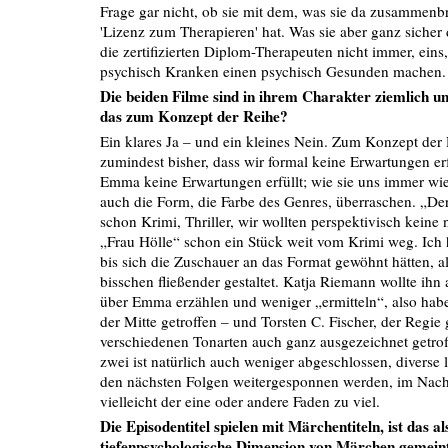
Frage gar nicht, ob sie mit dem, was sie da zusammenbr
'Lizenz zum Therapieren' hat. Was sie aber ganz sicher d
die zertifizierten Diplom-Therapeuten nicht immer, eins,
psychisch Kranken einen psychisch Gesunden machen.
Die beiden Filme sind in ihrem Charakter ziemlich un
das zum Konzept der Reihe?
Ein klares Ja – und ein kleines Nein. Zum Konzept der 
zumindest bisher, dass wir formal keine Erwartungen erf
Emma keine Erwartungen erfüllt; wie sie uns immer wied
auch die Form, die Farbe des Genres, überraschen. „Der
schon Krimi, Thriller, wir wollten perspektivisch keine 
„Frau Hölle“ schon ein Stück weit vom Krimi weg. Ich
bis sich die Zuschauer an das Format gewöhnt hätten, al
bisschen fließender gestaltet. Katja Riemann wollte ihn 
über Emma erzählen und weniger „ermitteln“, also hab
der Mitte getroffen – und Torsten C. Fischer, der Regie g
verschiedenen Tonarten auch ganz ausgezeichnet getroff
zwei ist natürlich auch weniger abgeschlossen, diverse
den nächsten Folgen weitergesponnen werden, im Nachh
vielleicht der eine oder andere Faden zu viel.
Die Episodentitel spielen mit Märchentiteln, ist das a
tiefenpsychologische Dimension von Märchen gemein