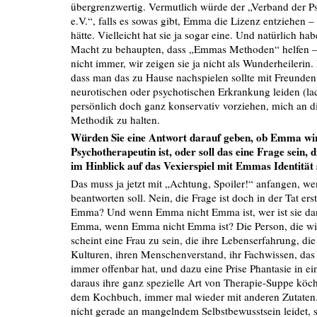
übergrenzwertig. Vermutlich würde der „Verband der P
e.V.“, falls es sowas gibt, Emma die Lizenz entziehen –
hätte. Vielleicht hat sie ja sogar eine. Und natürlich hab
Macht zu behaupten, dass „Emmas Methoden“ helfen – s
nicht immer, wir zeigen sie ja nicht als Wunderheilerin. 
dass man das zu Hause nachspielen sollte mit Freunden,
neurotischen oder psychotischen Erkrankung leiden (lac
persönlich doch ganz konservativ vorziehen, mich an d
Methodik zu halten.
Würden Sie eine Antwort darauf geben, ob Emma wir
Psychotherapeutin ist, oder soll das eine Frage sein, 
im Hinblick auf das Vexierspiel mit Emmas Identität 
Das muss ja jetzt mit „Achtung, Spoiler!“ anfangen, we
beantworten soll. Nein, die Frage ist doch in der Tat er
Emma? Und wenn Emma nicht Emma ist, wer ist sie da
Emma, wenn Emma nicht Emma ist? Die Person, die wi
scheint eine Frau zu sein, die ihre Lebenserfahrung, di
Kulturen, ihren Menschenverstand, ihr Fachwissen, das 
immer offenbar hat, und dazu eine Prise Phantasie in ei
daraus ihre ganz spezielle Art von Therapie-Suppe köch
dem Kochbuch, immer mal wieder mit anderen Zutaten
nicht gerade an mangelndem Selbstbewusstsein leidet, ste